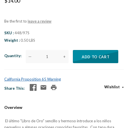
$14.00
Be the first to
leave a review
SKU
448/97S
Weight
0.50 LBS
Quantity
—
+
ADD TO CART
California Proposition 65 Warning
Wishlist
Share This
Overview
El último "Libro de Oro" sencillo y hermoso introduce a los niños
pequeños a algunas oraciones conocidas favoritas. Con tapa dura